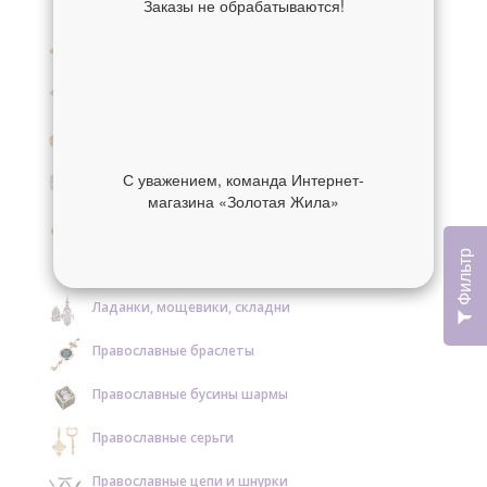
Заказы не обрабатываются!
Крестики нательные золотые
Крестики нательные серебряные
Образки и нательные иконы золотые
Образки и нательные иконы серебряные
С уважением, команда Интернет-
магазина «Золотая Жила»
Православные кольца золотые
Фильтр
Православные кольца серебряные
Ладанки, мощевики, складни
Православные браслеты
Православные бусины шармы
Православные серьги
Православные цепи и шнурки