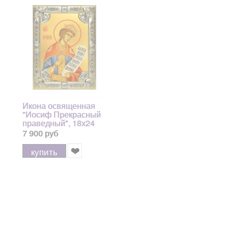
Икона освященная
"Иосиф Прекрасный
праведный", 18х24
см, со стразами
7 900 руб
купить