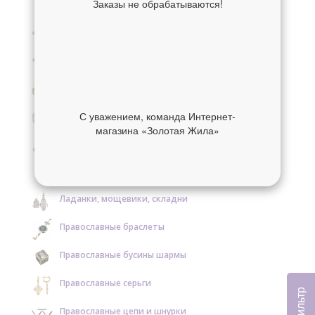
Заказы не обрабатываются!
Крестики нательные золотые
Крестики нательные серебряные
Образки и нательные иконы золотые
Образки и нательные иконы серебряные
С уважением, команда Интернет-
магазина «Золотая Жила»
Православные кольца золотые
Православные кольца серебряные
Ладанки, мощевики, складни
Православные браслеты
Православные бусины шармы
Православные серьги
Фильтр
Православные цепи и шнурки