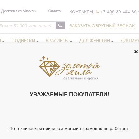
КОНТАКТЫ:
+7-499-39-444-69
Доставка из Москвы
Оплата
ЗАКАЗАТЬ ОБРАТНЫЙ ЗВОНОК
И
ПОДВЕСКИ
БРАСЛЕТЫ
ДЛЯ ЖЕНЩИН
ДЛЯ МУ
РЕЛИГИЯ ИГУМЕНИЯ СВЯТОЙ ГОРЫ АФО
УВАЖАЕМЫЕ ПОКУПАТЕЛИ!
Крестики нательные
Крестики нательные
золотые
серебряные
Образки и нательные
Православные кольца
По техническим причинам магазин временно не работает.
иконы серебряные
золотые
Ладанки, мощевики,
Православные браслеты