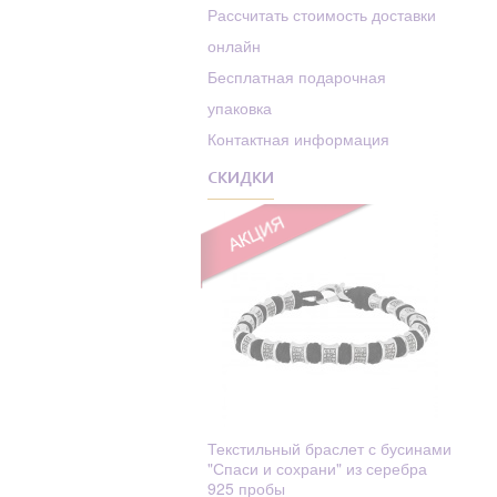
Родолит
Рассчитать стоимость доставки
Алексей
онлайн
Рубин
Алексий (Алексей)
Бесплатная подарочная
Сапфир
Алиса
упаковка
Сапфир Фианит
Алла
Контактная информация
Swarovski
Амвросий
СКИДКИ
Сапфиры
Амос
Стекло
Анастасий
Стразы
Анастасия
Танзанит
Анатолий
Текстиль
Ангел Хранитель
Топаз
Ангелина
Турмалин
Ангелина (Анжела,
Фианит
Анжелика)
Текстильный браслет с бусинами
"Спаси и сохрани" из серебра
Фианит
Андрей
925 пробы