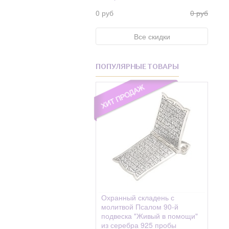
Фианит Swarovski
Андрониковская
0 руб
0 руб
Фианит Swarovski
Анисия
Жемчуг
Все скидки
Анна
Фианиты
Антип
Хризолит
ПОПУЛЯРНЫЕ ТОВАРЫ
Антон, Антоний
Циркон
Антоний
Цитрин
Антонина
Шелк
Анфиса
Шпинель
Анфия
Эмаль
Аполлинарий
Аполлинария
Апполония
Охранный складень с
Апфия(Аппия)
молитвой Псалом 90-й
подвеска "Живый в помощи"
Арефа
из серебра 925 пробы