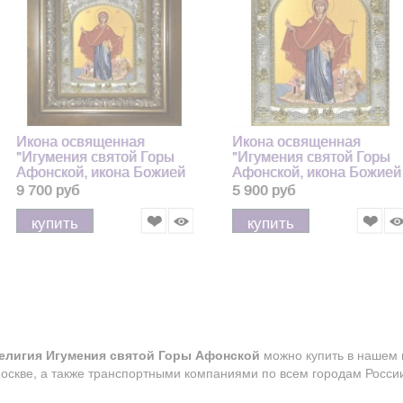
Икона освященная
Икона освященная
"Игумения святой Горы
"Игумения святой Горы
Афонской, икона Божией
Афонской, икона Божией
Матери", в киоте 20x24 см
Матери", 14x18 см
9 700 руб
5 900 руб
купить
купить
елигия Игумения святой Горы Афонской
можно купить в нашем 
оскве, а также транспортными компаниями по всем городам Росси