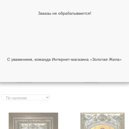
складни
Православные серьги
Православные цепи и
Заказы не обрабатываются!
шнурки
Православные сувениры и
Автомобильные иконы
аксессуары
Греческие иконы в
Итальянские иконы в
серебряном окладе
серебряном окладе
Изделия ручной работы
Другие иконы
Инталия на камне
Ислам
Иудаизм
С уважением, команда Интернет-магазина «Золотая Жила»
Образы Богородицы
Образы святых
Образки женские
Образки мужские
именные
именные