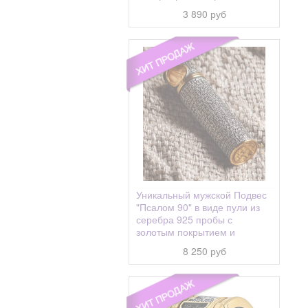
Ариадна (Алина, Арина)
3 890 руб
Аркадий
Арсений
Арсения
Артем, Артемий
Артема апостол
Артемий (Артём)
Архип
Афанасий
Уникальный мужской Подвес
"Псалом 90" в виде пули из
Афанасия
серебра 925 пробы с
Ахтырская
золотым покрытием и
чернением
Беседная
8 250 руб
Бидзина
Благодатное Небо