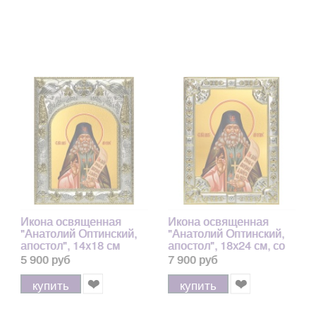
Икона освященная
Икона освященная
"Анатолий Оптинский,
"Анатолий Оптинский,
апостол", 14x18 см
апостол", 18х24 см, со
стразами
5 900 руб
7 900 руб
купить
купить