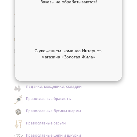
Заказы не обрабатываются!
Крестики нательные золотые
Крестики нательные серебряные
Образки и нательные иконы золотые
Образки и нательные иконы серебряные
С уважением, команда Интернет-
магазина «Золотая Жила»
Православные кольца золотые
Православные кольца серебряные
Ладанки, мощевики, складни
Православные браслеты
Православные бусины шармы
Православные серьги
Православные цепи и шнурки