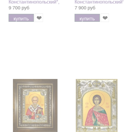
Константинопольский",
Константинопольский",
киоте 20x24 см
18х24 см, со стразами
9 700 руб
7 900 руб
купить
купить