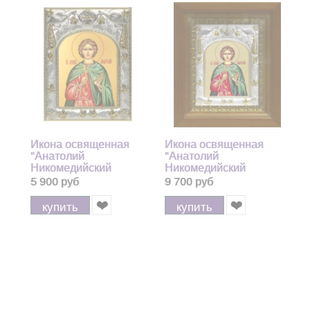
Икона освященная
Икона освященная
"Анатолий
"Анатолий
Никомедийский
Никомедийский
мученик", 14x18 см
мученик", киоте 20x24
5 900 руб
9 700 руб
см
купить
купить