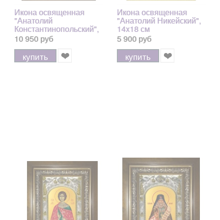
Икона освященная
Икона освященная
"Анатолий
"Анатолий Никейский",
Константинопольский",
14x18 см
в киоте 24x30 см
10 950 руб
5 900 руб
купить
купить