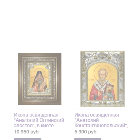
Икона освященная
Икона освященная
"Анатолий Оптинский
"Анатолий
апостол", в киоте
Константинопольский",
24x30 см
14x18 см
10 950 руб
5 900 руб