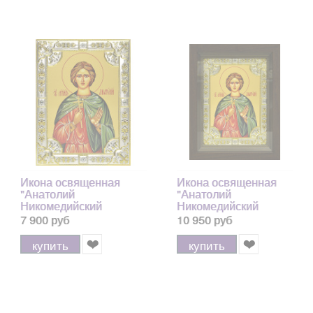
Икона освященная
Икона освященная
"Анатолий
"Анатолий
Никомедийский
Никомедийский
мученик", 18х24 см, со
мученик", в киоте
7 900 руб
10 950 руб
стразами
24x30 см
купить
купить