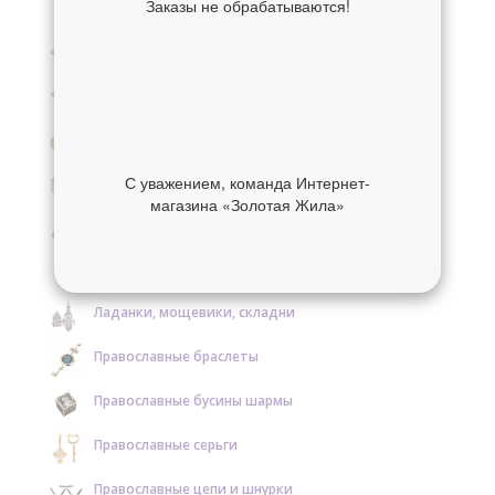
Заказы не обрабатываются!
Крестики нательные золотые
Крестики нательные серебряные
Образки и нательные иконы золотые
Образки и нательные иконы серебряные
С уважением, команда Интернет-
магазина «Золотая Жила»
Православные кольца золотые
Православные кольца серебряные
Ладанки, мощевики, складни
Православные браслеты
Православные бусины шармы
Православные серьги
Православные цепи и шнурки