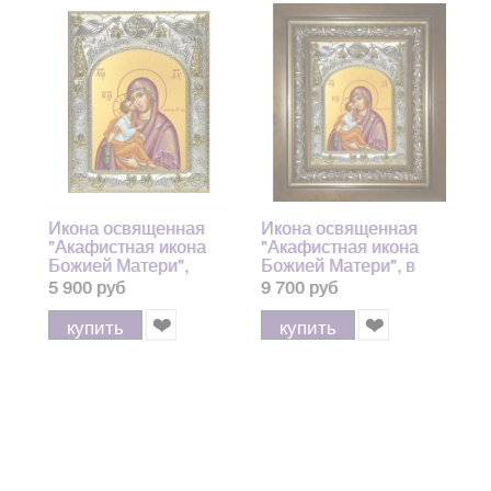
Икона освященная
Икона освященная
"Акафистная икона
"Акафистная икона
Божией Матери",
Божией Матери", в
14x18 см
киоте 20x24 см
5 900 руб
9 700 руб
купить
купить