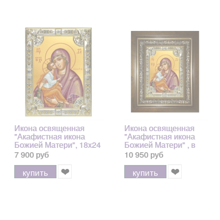
Икона освященная
Икона освященная
"Акафистная икона
"Акафистная икона
Божией Матери", 18x24
Божией Матери" , в
см, со стразами
киоте 24x30 см
7 900 руб
10 950 руб
купить
купить