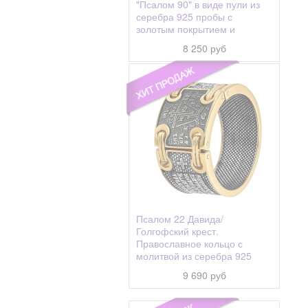
"Псалом 90" в виде пули из
серебра 925 пробы с
золотым покрытием и
чернением
8 250 руб
Псалом 22 Давида/
Голгофский крест.
Православное кольцо с
молитвой из серебра 925
пробы с позолотой и
9 690 руб
чернением