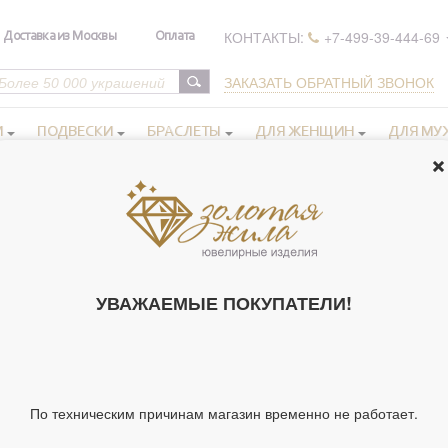
КОНТАКТЫ:
+7-499-39-444-69
Доставка из Москвы
Оплата
ЗАКАЗАТЬ ОБРАТНЫЙ ЗВОНОК
И
ПОДВЕСКИ
БРАСЛЕТЫ
ДЛЯ ЖЕНЩИН
ДЛЯ МУ
олотые
ПРАВОСЛАВНЫЕ КОЛЬЦА ЗОЛОТЫЕ КРЕСТ
УВАЖАЕМЫЕ ПОКУПАТЕЛИ!
Нет товаров.
равославные кольца золотые Крест
можно купить в нашем инте
 также транспортными компаниями по всем городам России.
По техническим причинам магазин временно не работает.