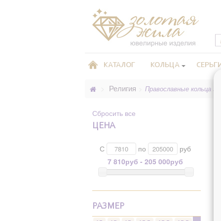
КАТАЛОГ
КОЛЬЦА
СЕРЬГ
Религия
>
>
Православные кольца з
Сбросить все
ЦЕНА
С
по
руб
7 810руб - 205 000руб
П
а
РАЗМЕР