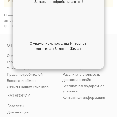
Нет товаров.
Заказы не обрабатываются!
Православные кольца золотые
можно купить в нашем
интернет-магазине с доставкой по Москве, а также
транспортными компаниями по всем городам России.
С уважением, команда Интернет-
О НАС
СЕРВИС
магазина «Золотая Жила»
О магазине
Способы оплаты
Гарантия качества
Доставка
Условия продажи
Пункты выдачи заказов
Права потребителей
Рассчитать стоимость
доставки онлайн
Возврат и обмен
Бесплатная подарочная
Отзывы наших клиентов
упаковка
КАТЕГОРИИ
Контактная информация
Браслеты
Для женщин