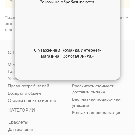
Нет товаров.
Заказы не обрабатываются!
Православные кольца золотые 21.5
можно купить в нашем
интернет-магазине с доставкой по Москве, а также
транспортными компаниями по всем городам России.
С уважением, команда Интернет-
О НАС
СЕРВИС
магазина «Золотая Жила»
О магазине
Способы оплаты
Гарантия качества
Доставка
Условия продажи
Пункты выдачи заказов
Права потребителей
Рассчитать стоимость
доставки онлайн
Возврат и обмен
Бесплатная подарочная
Отзывы наших клиентов
упаковка
КАТЕГОРИИ
Контактная информация
Браслеты
Для женщин