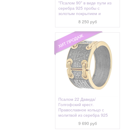
"Псалом 90" в виде пули из
серебра 925 пробы с
золотым покрытием и
чернением
8 250 руб
Псалом 22 Давида/
Голгофский крест.
Православное кольцо с
молитвой из серебра 925
пробы с позолотой и
9 690 руб
чернением