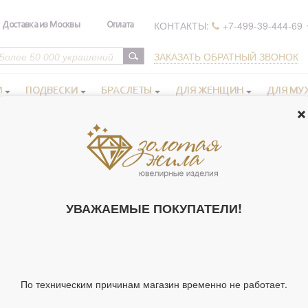
КОНТАКТЫ:
+7-499-39-444-69
Доставка из Москвы
Оплата
ЗАКАЗАТЬ ОБРАТНЫЙ ЗВОНОК
И
ПОДВЕСКИ
БРАСЛЕТЫ
ДЛЯ ЖЕНЩИН
ДЛЯ МУ
олотые
ПРАВОСЛАВНЫЕ КОЛЬЦА ЗОЛОТЫЕ 19.5
УВАЖАЕМЫЕ ПОКУПАТЕЛИ!
Нет товаров.
равославные кольца золотые 19.5
можно купить в нашем интерн
акже транспортными компаниями по всем городам России.
По техническим причинам магазин временно не работает.