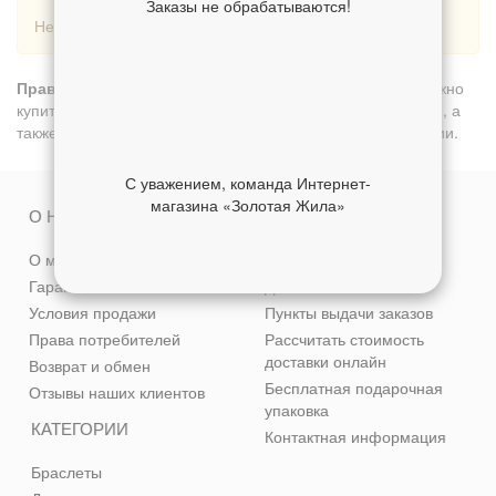
Заказы не обрабатываются!
Нет товаров.
Православные кольца золотые Белое золото 585
можно
купить в нашем интернет-магазине с доставкой по Москве, а
также транспортными компаниями по всем городам России.
С уважением, команда Интернет-
магазина «Золотая Жила»
О НАС
СЕРВИС
О магазине
Способы оплаты
Гарантия качества
Доставка
Условия продажи
Пункты выдачи заказов
Права потребителей
Рассчитать стоимость
доставки онлайн
Возврат и обмен
Бесплатная подарочная
Отзывы наших клиентов
упаковка
КАТЕГОРИИ
Контактная информация
Браслеты